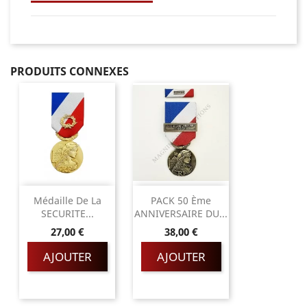
PRODUITS CONNEXES
Médaille De La
PACK 50 Ème
SECURITE...
ANNIVERSAIRE DU...
Prix
Prix
27,00 €
38,00 €
AJOUTER
AJOUTER