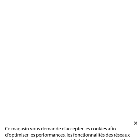
Magnino Décorations :
fabrication et vente de décorations
militaires à verson, près de caen
[ApSC sc_key=sc2639126621][/ApSC]
CATÉGORIES
MÉDAILLES FRANCAISE
MÉDAILLES DU TRAVAIL
MÉDAILLES D'HONNEUR
INSIGNES
MÉDAILLES ETRANGERES
MAIRIE
ACCESSOIRES
MONTAGE
×
PAGES
Ce magasin vous demande d'accepter les cookies afin
d'optimiser les performances, les fonctionnalités des réseaux
L'entreprise