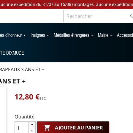
aucune expédition du 31/07 au 16/08 (montages : aucune expédition
les d'honneur
Insignes
Médailles étrangères
Mairie
Accesso
TTE DIXMUDE
RAPEAUX 3 ANS ET +
NS ET +
12,80 €
TTC
Quantité

AJOUTER AU PANIER