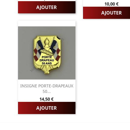
Prix
10,00 €
AJOUTER
AJOUTER
INSIGNE PORTE-DRAPEAUX
50...
Prix
14,50 €
AJOUTER