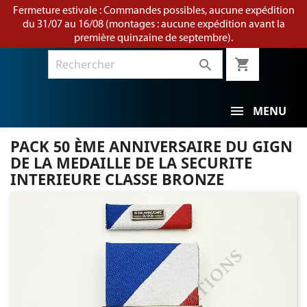
Fermeture estivale : Commandes possibles, aucune expédition
du 31/07 au 16/08 (montages : aucune expédition avant la
première quinzaine de septembre).
shopping_cart

MENU
PACK 50 ÈME ANNIVERSAIRE DU GIGN
DE LA MEDAILLE DE LA SECURITE
INTERIEURE CLASSE BRONZE