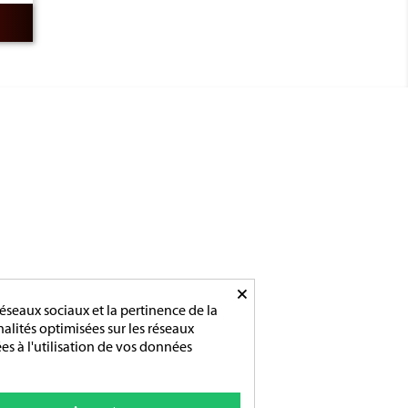
ADRESSE/TÉLÉPHONE
85 rue de l’Avenir
14790 Verson
Tél :
02 31 83 76 03
×
Ouverture :
éseaux sociaux et la pertinence de la
Du lundi au vendredi
nnalités optimisées sur les réseaux
De 9h-12h / 14h-18h
es à l'utilisation de vos données