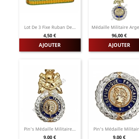
Lot De 3 Fixe Ruban De...
Médaille Militaire Arge
Prix
Prix
4,50 €
96,00 €
AJOUTER
AJOUTER
Pin's Médaille Militaire...
Pin's Médaille Militair
Prix
Prix
9,00 €
9,00 €