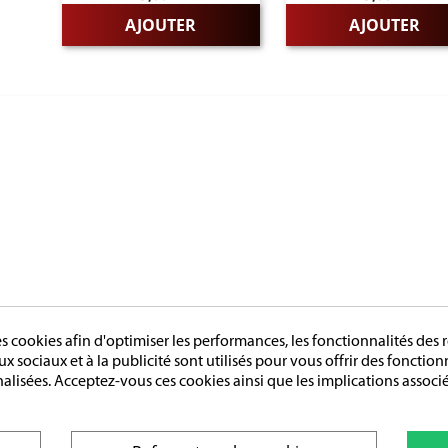
AJOUTER
AJOUTER
RIES
PAGES
LES FRANCAISE
L'entreprise
LES DU TRAVAIL
Sur mesure
LES D'HONNEUR
Mentions légales
ES
Conditions générales de vente
LES ETRANGERES
cookies afin d'optimiser les performances, les fonctionnalités des r
OIRES
aux sociaux et à la publicité sont utilisés pour vous offrir des fonctio
GE
nalisées. Acceptez-vous ces cookies ainsi que les implications associé
© 2026 - Création : DIOQA