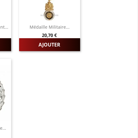
nt...
Médaille Militaire...
Prix
20,70 €
AJOUTER
e...