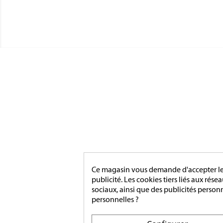
CATÉGO
MÉDAIL
Magnino Décorations :
MÉDAIL
fabrication et vente de décorations
MÉDAIL
militaires à verson, près de caen
INSIGN
MÉDAIL
MAIRIE
Ce magasin vous demande d'accepter les 
ACCESS
[ApSC sc_key=sc2639126621][/ApSC]
publicité. Les cookies tiers liés aux rése
MONTA
sociaux, ainsi que des publicités person
personnelles ?