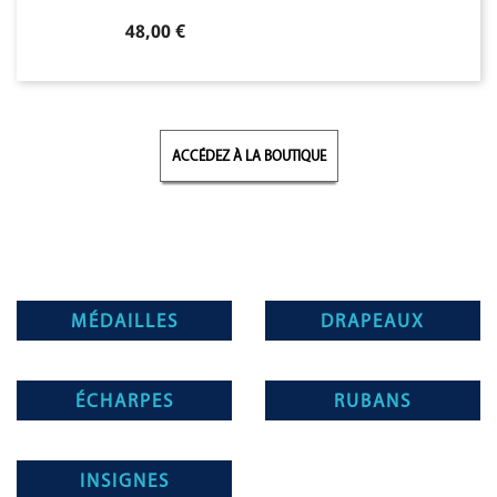
Prix
48,00 €
ACCÉDEZ À LA BOUTIQUE
MÉDAILLES
DRAPEAUX
ÉCHARPES
RUBANS
INSIGNES