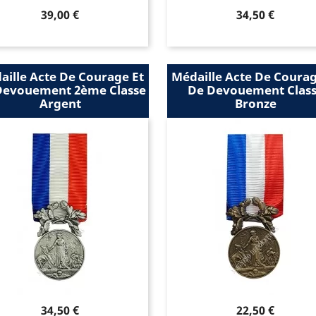
Prix
Prix
39,00 €
34,50 €
aille Acte De Courage Et
Médaille Acte De Courag
Devouement 2ème Classe
De Devouement Clas
Argent
Bronze
Prix
Prix
34,50 €
22,50 €