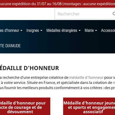
aucune expédition du 31/07 au 16/08 (montages : aucune expédition
les d'honneur
Insignes
Médailles étrangères
Mairie
Accesso
TTE DIXMUDE
ÉDAILLE D’HONNEUR
la recherche d'une entreprise créatrice de
médaille d’honneur
pour 
t à votre service. Située en France, et spécialisée dans la création de
m
us fournir les meilleurs produits conformément à vos critères : des p
daille d'honneur pour
Médaille d'honneur jeun
acte de courage et de
et sports et engageme
dévouement
associatif