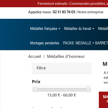
Fermeture estivale : Commandes possibles, 
Appelez-nous :
02 31 83 76 03
|
Notre entreprise
Médailles française
Médailles du travail
Médail
Montages pendantes
PACKS: MEDAILLE + BARRE
Accueil
Médailles d'honneur
M
Filtre
A 
es
Prix
vo
15,00 € - 60,00 €
Mé