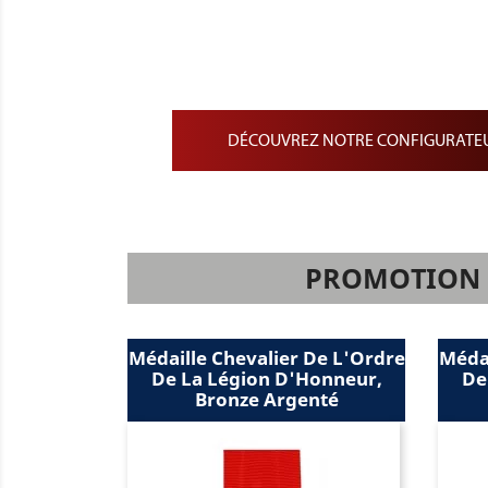
Barrette de Rappel sur dr
Barrette de Médailles pe
Barrette de médaille min
DÉCOUVREZ NOTRE CONFIGURATEU
PROMOTION S
alier De L'Ordre
Médaille Chevalier De L'Ordre
on D'Honneur,
De La Légion D'Honneur,
 Argenté
Argent Massif