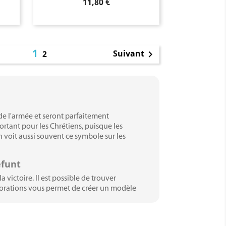
Prix
11,80 €
1
Suivant
2

de l'armée et seront parfaitement
ortant pour les Chrétiens, puisque les
 voit aussi souvent ce symbole sur les
éfunt
victoire. Il est possible de trouver
corations vous permet de créer un modèle
igne de celui qui repose dorénavant ici.