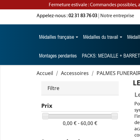
Fermeture estivale : Commandes possibles, 
Appelez-nous :
02 31 83 76 03
|
Notre entreprise
Médailles française
Médailles du travail
Médail
Montages pendantes
PACKS: MEDAILLE + BARRE
Accueil
Accessoires
PALMES FUNERAI
L
Filtre
L
Po
Prix
sy
l'
de
0,00 € - 60,00 €
ac
co