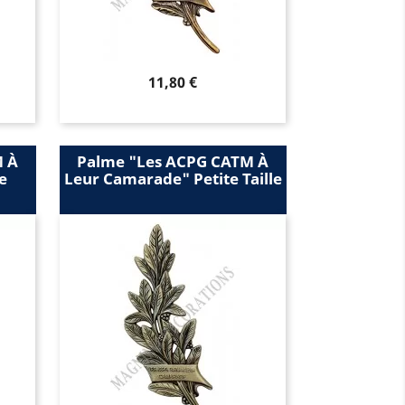
Prix
11,80 €
M À
Palme "les ACPG CATM À
e
Leur Camarade" Petite Taille