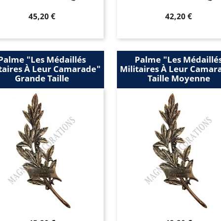
Prix
Prix
45,20 €
42,20 €
Palme "les Médaillés
Palme "les Médaillé
itaires À Leur Camarade"
Militaires À Leur Camar
Grande Taille
Taille Moyenne