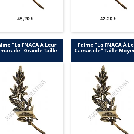
Prix
Prix
45,20 €
42,20 €
alme "la FNACA À Leur
Palme "la FNACA À Le
marade" Grande Taille
Camarade" Taille Moye