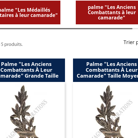
palme "Les Anciens
palme "Les Médaillés
Combattants à leur
itaires à leur camarade"
camarade"
Trier 
 15 produits.
Palme "les Anciens
Palme "les Anciens
Combattants À Leur
Combattants À Leur
marade" Grande Taille
Camarade" Taille Moye