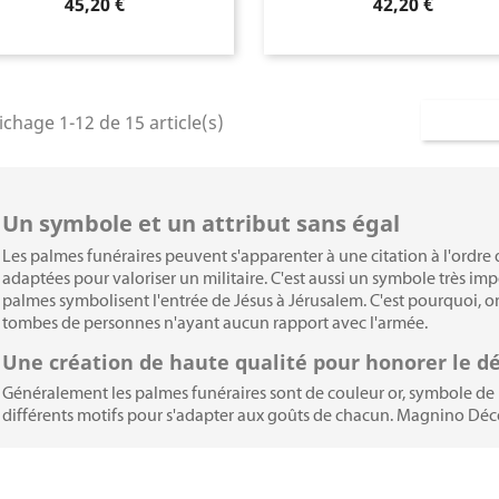
Prix
Prix
45,20 €
42,20 €
ichage 1-12 de 15 article(s)
Un symbole et un attribut sans égal
Les palmes funéraires peuvent s'apparenter à une citation à l'ordre 
adaptées pour valoriser un militaire. C'est aussi un symbole très imp
palmes symbolisent l'entrée de Jésus à Jérusalem. C'est pourquoi, on
tombes de personnes n'ayant aucun rapport avec l'armée.
Une création de haute qualité pour honorer le d
Généralement les palmes funéraires sont de couleur or, symbole de la 
différents motifs pour s'adapter aux goûts de chacun. Magnino Dé
de feuille de palme unique et ainsi offrir une décoration funéraire d