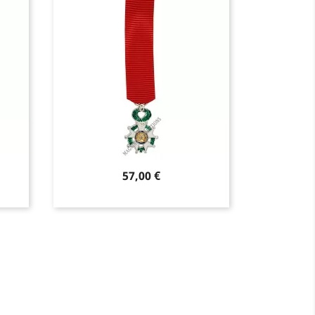
Prix
 €
73,00 €