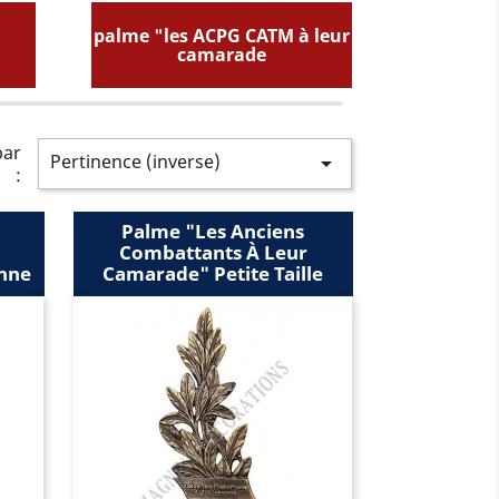
palme "les ACPG CATM à leur
palme 
camarade
par
Pertinence (inverse)

:
Palme "les Anciens
Combattants À Leur
nne
Camarade" Petite Taille