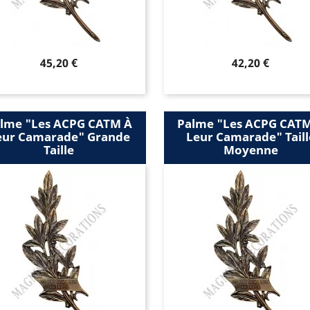
Prix
Prix
45,20 €
42,20 €
lme "les ACPG CATM À
Palme "les ACPG CAT
eur Camarade" Grande
Leur Camarade" Taill
Taille
Moyenne