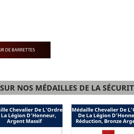
ion de Barrettes
ap noir
ndantes
iature
R DE BARRETTES
UR NOS MÉDAILLES DE LA SÉCURIT
Médaille Chevalier De L'Ordre
Médaille Cheval
De La Légion D'Honneur,
De La Légion
Réduction, Bronze Argenté
Réduction, Ar