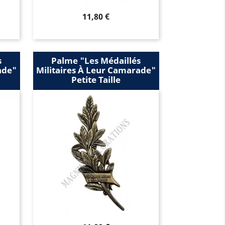
Prix
11,80 €
s
Palme "les Médaillés
ade"
Militaires À Leur Camarade"
Petite Taille