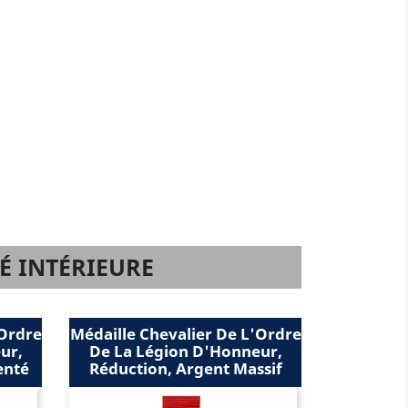
É INTÉRIEURE
ier De L'Ordre
Médaille Officier De L'Ordre
M
 D'Honneur,
De La Légion D'Honneur,
gent Massif
Bronze Doré