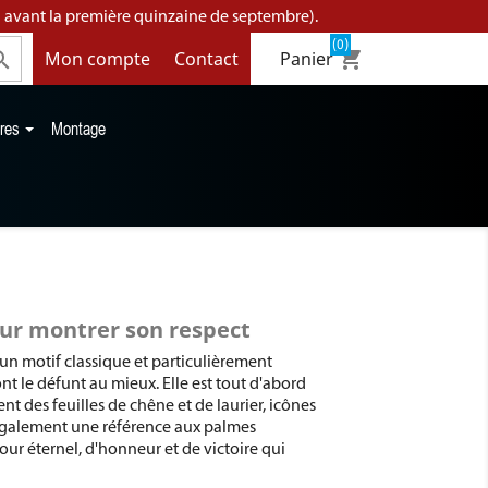
 avant la première quinzaine de septembre).
(0)
shopping_cart
Mon compte
Contact

Panier
ires
Montage
ur montrer son respect
un motif classique et particulièrement
t le défunt au mieux. Elle est tout d'abord
nt des feuilles de chêne et de laurier, icônes
est également une référence aux palmes
ur éternel, d'honneur et de victoire qui