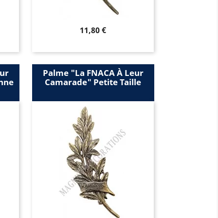
Prix
11,80 €
ur
Palme "la FNACA À Leur
nne
Camarade" Petite Taille