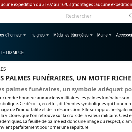
aucune expédition du 31/07 au 16/08 (montages : aucune expédition
les d'honneur
Insignes
Médailles étrangères
Mairie
Accesso
TTE DIXMUDE
RES
ES PALMES FUNÉRAIRES, UN MOTIF RICHE
es palmes funéraires, un symbole adéquat po
ur rendre honneur aux anciens militaires, les palmes funéraires sont 
mbolique. Ce décor a, en effet, différentes symboliques qui honoreron
image de l'immortalité et de la résurrection. Elle se rapproche égaleme
 la victoire, que l'on retrouve sur la croix de la valeur militaire. C'
adémiques. La feuille de palme est donc une image du respect, d'amo
nvient parfaitement pour orner une sépulture.