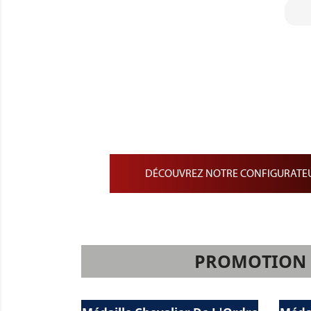
Confection et personnalisat
Barrette de Rappel sur dr
Barrette de Médailles pe
Barrette de médaille min
DÉCOUVREZ NOTRE CONFIGURATEU
PROMOTION S