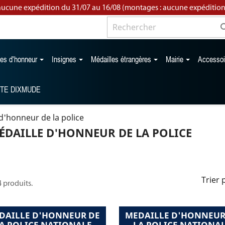
aucune expédition du 31/07 au 16/08 (montages : aucune expédition
les d'honneur
Insignes
Médailles étrangères
Mairie
Accesso
TTE DIXMUDE
d'honneur de la police
ÉDAILLE D'HONNEUR DE LA POLICE
Trier 
 4 produits.
DAILLE D'HONNEUR DE
MEDAILLE D'HONNEUR
A POLICE NATIONALE
LA POLICE NATIONA