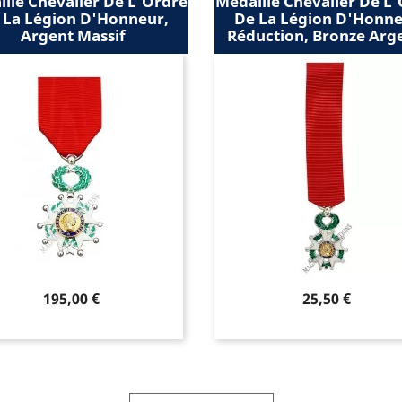
lle Chevalier De L'Ordre
Médaille Chevalier De L
 La Légion D'Honneur,
De La Légion D'Honne
Argent Massif
Réduction, Bronze Arg
Prix
Prix
195,00 €
25,50 €