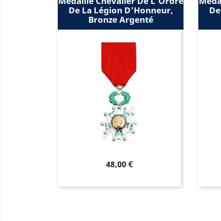
Médaille Chevalier De L'Ordre
Médai
De La Légion D'Honneur,
De
Bronze Argenté
Prix
48,00 €