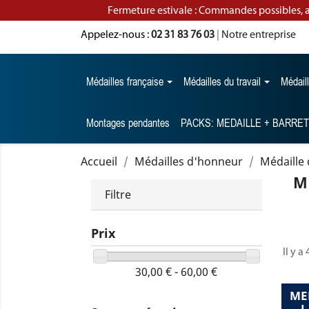
Fermeture estivale : Commandes possibles, 
Appelez-nous :
02 31 83 76 03
|
Notre entreprise
Médailles française
Médailles du travail
Médail
Montages pendantes
PACKS: MEDAILLE + BARRE
Accueil
Médailles d'honneur
Médaille 
M
Filtre
Prix
Il y a
30,00 € - 60,00 €
ME
L