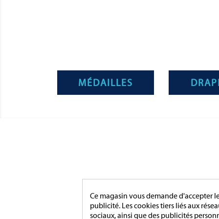
MÉDAILLES
DRAP
CATÉGO
MÉDAIL
Magnino Décorations :
MÉDAIL
Ce magasin vous demande d'accepter les 
fabrication et vente de décorations
MÉDAIL
publicité. Les cookies tiers liés aux rése
militaires à verson, près de caen
INSIGN
sociaux, ainsi que des publicités person