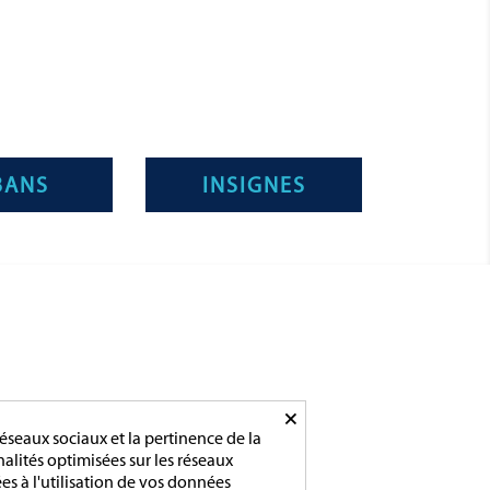
BANS
INSIGNES
ADRESSE/TÉLÉPHONE
×
85 rue de l’Avenir
14790 Verson
éseaux sociaux et la pertinence de la
nnalités optimisées sur les réseaux
es à l'utilisation de vos données
Tél :
02 31 83 76 03