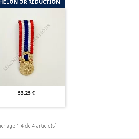
HELON OR REDUCTION
Prix
53,25 €
ichage 1-4 de 4 article(s)