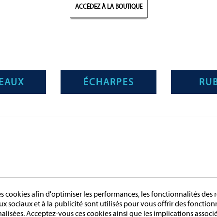
ACCÉDEZ À LA BOUTIQUE
EAUX
ÉCHARPES
RU
RIES
PAGES
LES FRANCAISE
L'entreprise
LES DU TRAVAIL
Sur mesure
cookies afin d'optimiser les performances, les fonctionnalités des r
LES D'HONNEUR
Mentions légales
aux sociaux et à la publicité sont utilisés pour vous offrir des fonctio
ES
Conditions générales de vente
nalisées. Acceptez-vous ces cookies ainsi que les implications associé