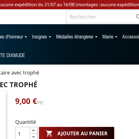
aucune expédition du 31/07 au 16/08 (montages : aucune expédition
les d'honneur
Insignes
Médailles étrangères
Mairie
Accesso
TTE DIXMUDE
itaire avec trophé
VEC TROPHÉ
9,00 €
TTC
Quantité

AJOUTER AU PANIER