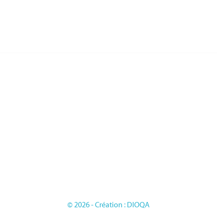
RIES
PAGES
LES FRANCAISE
L'entreprise
LES DU TRAVAIL
Sur mesure
LES D'HONNEUR
Mentions légales
ES
Conditions générales de vente
LES ETRANGERES
OIRES
GE
© 2026 - Création : DIOQA