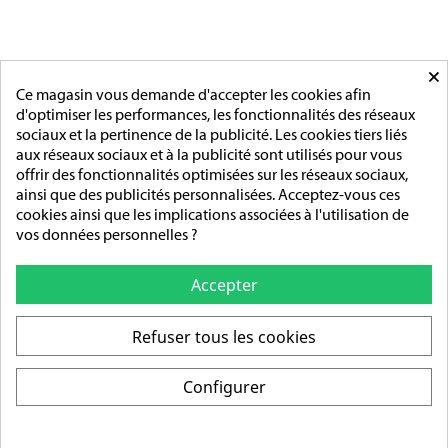
MAIRIE
ACCESSOIRES
MONTAGE
×
PAGES
Ce magasin vous demande d'accepter les cookies afin
d'optimiser les performances, les fonctionnalités des réseaux
L'entreprise
sociaux et la pertinence de la publicité. Les cookies tiers liés
Sur mesure
aux réseaux sociaux et à la publicité sont utilisés pour vous
Mentions légales
offrir des fonctionnalités optimisées sur les réseaux sociaux,
Conditions générales de vente
ainsi que des publicités personnalisées. Acceptez-vous ces
cookies ainsi que les implications associées à l'utilisation de
ADRESSE/TÉLÉPHONE
vos données personnelles ?
85 rue de l’Avenir
14790 Verson
Accepter
Tél :
02 31 83 76 03
Refuser tous les cookies
Ouverture :
Du lundi au vendredi
Configurer
De 9h-12h / 14h-18h
© 2026 - Création : DIOQA