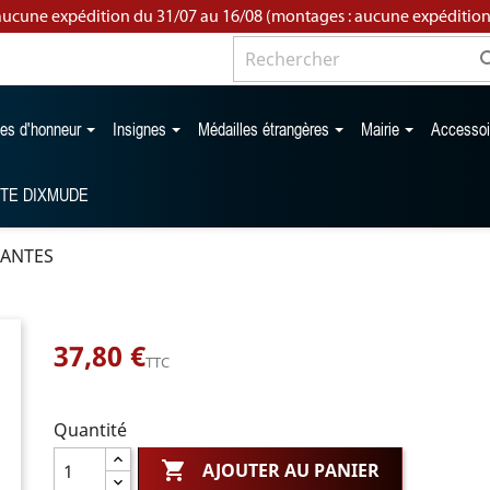
aucune expédition du 31/07 au 16/08 (montages : aucune expédition
les d'honneur
Insignes
Médailles étrangères
Mairie
Accesso
TTE DIXMUDE
ANTES
37,80 €
TTC
Quantité

AJOUTER AU PANIER