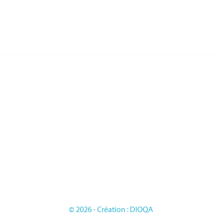
RIES
PAGES
LES FRANCAISE
L'entreprise
LES DU TRAVAIL
Sur mesure
LES D'HONNEUR
Mentions légales
ES
Conditions générales de vente
LES ETRANGERES
OIRES
GE
© 2026 - Création : DIOQA