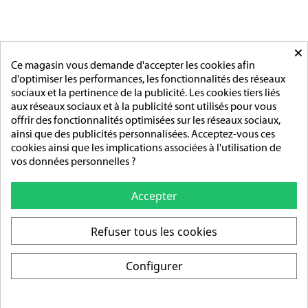
MAIRIE
ACCESSOIRES
MONTAGE
×
PAGES
Ce magasin vous demande d'accepter les cookies afin
d'optimiser les performances, les fonctionnalités des réseaux
L'entreprise
sociaux et la pertinence de la publicité. Les cookies tiers liés
Sur mesure
aux réseaux sociaux et à la publicité sont utilisés pour vous
Mentions légales
offrir des fonctionnalités optimisées sur les réseaux sociaux,
Conditions générales de vente
ainsi que des publicités personnalisées. Acceptez-vous ces
cookies ainsi que les implications associées à l'utilisation de
ADRESSE/TÉLÉPHONE
vos données personnelles ?
85 rue de l’Avenir
14790 Verson
Accepter
Tél :
02 31 83 76 03
Refuser tous les cookies
Ouverture :
Du lundi au vendredi
Configurer
De 9h-12h / 14h-18h
© 2026 - Création : DIOQA