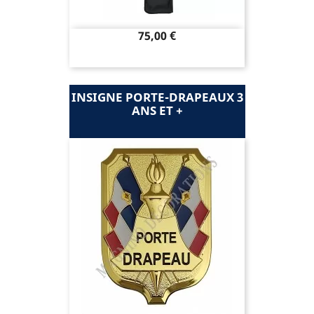
Prix
75,00 €
INSIGNE PORTE-DRAPEAUX 3
ANS ET +