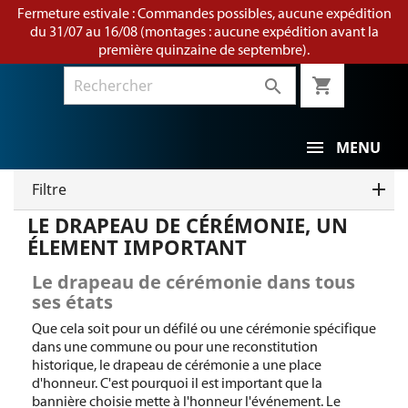
Fermeture estivale : Commandes possibles, aucune expédition
du 31/07 au 16/08 (montages : aucune expédition avant la
première quinzaine de septembre).
shopping_cart

MENU
Filtre
LE DRAPEAU DE CÉRÉMONIE, UN
ÉLEMENT IMPORTANT
Le drapeau de cérémonie dans tous
ses états
Que cela soit pour un défilé ou une cérémonie spécifique
dans une commune ou pour une reconstitution
historique, le drapeau de cérémonie a une place
d'honneur. C'est pourquoi il est important que la
bannière choisie mette à l'honneur l'événement. Le