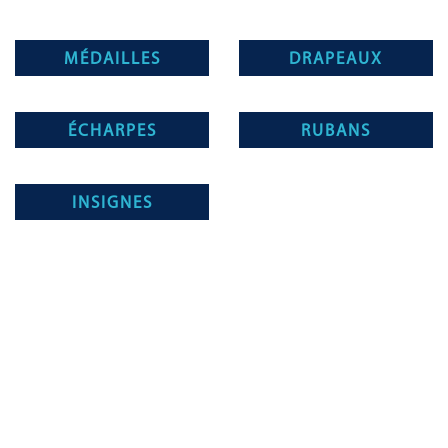
MÉDAILLES
DRAPEAUX
ÉCHARPES
RUBANS
INSIGNES
Magnino Décorations :
fabrication et vente de décorations
militaires à verson, près de caen