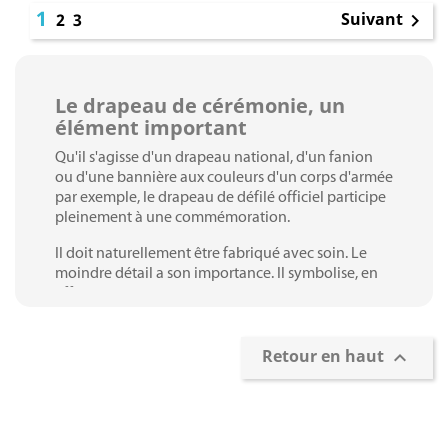
1
Suivant
2
3

Le drapeau de cérémonie, un
élément important
Qu'il s'agisse d'un drapeau national, d'un fanion
ou d'une bannière aux couleurs d'un corps d'armée
par exemple, le drapeau de défilé officiel participe
pleinement à une commémoration.
Il doit naturellement être fabriqué avec soin. Le
moindre détail a son importance. Il symbolise, en
effet, des valeurs précises. Il est donc impensable
d'utiliser un drapeau de prestige lors d'une
cérémonie de remise de drapeau, par exemple.
Retour en haut

Un drapeau de cérémonie sans faute
Magnino Décorations réalise des drapeaux de
cérémonie haut de gamme et dans le respect des
Confection et personnalisation de
règles officielles. Quelle que soit la taille désirée, le