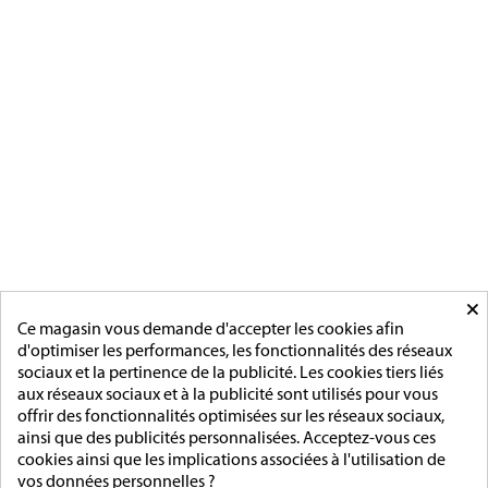
[ApSC sc_key=sc2639126621][/ApSC]
CATÉGORIES
MÉDAILLES FRANCAISE
MÉDAILLES DU TRAVAIL
MÉDAILLES D'HONNEUR
INSIGNES
MÉDAILLES ETRANGERES
MAIRIE
ACCESSOIRES
MONTAGE
×
PAGES
Ce magasin vous demande d'accepter les cookies afin
d'optimiser les performances, les fonctionnalités des réseaux
L'entreprise
sociaux et la pertinence de la publicité. Les cookies tiers liés
Sur mesure
aux réseaux sociaux et à la publicité sont utilisés pour vous
Mentions légales
offrir des fonctionnalités optimisées sur les réseaux sociaux,
Conditions générales de vente
ainsi que des publicités personnalisées. Acceptez-vous ces
cookies ainsi que les implications associées à l'utilisation de
ADRESSE/TÉLÉPHONE
vos données personnelles ?