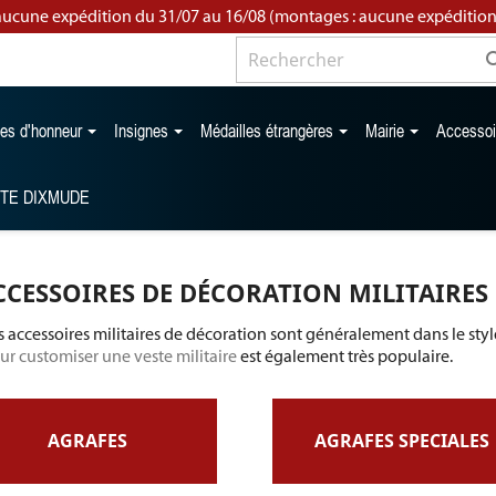
aucune expédition du 31/07 au 16/08 (montages : aucune expédition
les d'honneur
Insignes
Médailles étrangères
Mairie
Accesso
TTE DIXMUDE
CCESSOIRES DE DÉCORATION MILITAIRES
s accessoires militaires de décoration sont généralement dans le styl
ur customiser une veste militaire
est également très populaire.
AGRAFES
AGRAFES SPECIALES