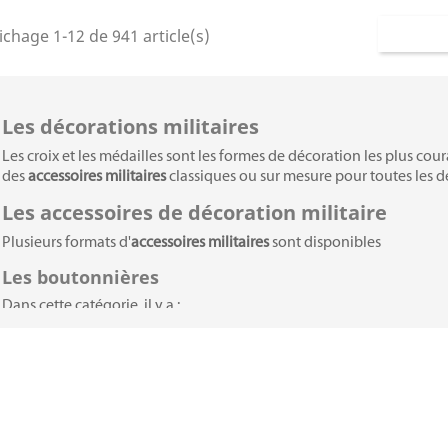
ichage 1-12 de 941 article(s)
Les décorations militaires
Les croix et les médailles sont les formes de décoration les plu
des
accessoires militaires
classiques ou sur mesure pour toutes les d
Les accessoires de décoration militaire
Plusieurs formats d'
accessoires militaires
sont disponibles
Les boutonnières
Dans cette catégorie, il y a :
le fixe-ruban : un ruban de 2 mm montés sur
agrafe
et qui
sur pin's est l'
accessoire militaire français
équivalent.
Rosette : rosace de tissus d'environ 6 mm de diamètre pour
ion de Barrettes
Les barrettes de poitrine
Il s'agit d'un petit rectangle de tissu comportant une épingle à l'arr
ap noir