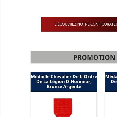
Barrette de Médailles pe
Barrette de médaille min
DÉCOUVREZ NOTRE CONFIGURATEU
PROMOTION S
valier De L'Ordre
Médaille Chevalier De L'Ordre
ion D'Honneur,
De La Légion D'Honneur,
e Argenté
Argent Massif