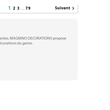
1
Suivant
2
3
…
79

s courantes. MAGNINO DECORATIONS propose
écorations du genre.
 se fixe au revers de veste. Le nœud
 indiquer le grade.
ière. Pour ceux possédant plusieurs