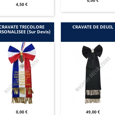
Prix
0,00 €
Prix
4,50 €
CRAVATE TRICOLORE
CRAVATE DE DEUIL
RSONALISEE (sur Devis)
Prix
Prix
0,00 €
49,00 €