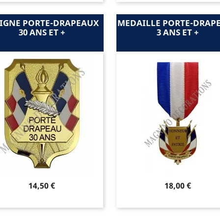
SIGNE PORTE-DRAPEAUX
MEDAILLE PORTE-DRAP
30 ANS ET +
3 ANS ET +
Prix
Prix
14,50 €
18,00 €