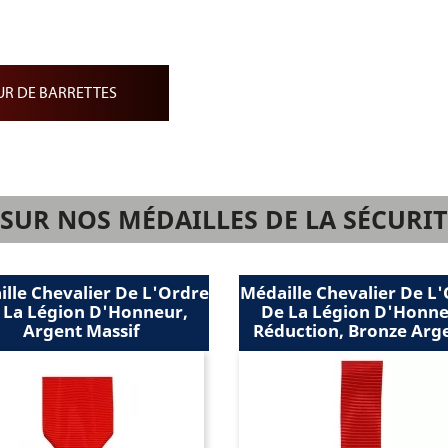
décorations, une Barrette de Rappel permet de regrouper toute les b
ndantes
système de pin's.
iature
Les pin's de veste
R DE BARRETTES
Ils reproduisent la forme de la croix ou de la médaille en modèle mi
ruban et existent en plusieurs modèles.
Autres accessoires
D'autres
accessoires
militaires
tels que l'
écrin pour médaille
, les chi
d'accessoiriser élégamment vos décorations.
UR NOS MÉDAILLES DE LA SÉCURIT
Médaille Chevalier De L'Ordre
Médaille Chevalie
De La Légion D'Honneur,
De La Légion D
Réduction, Bronze Argenté
Réduction, Arg