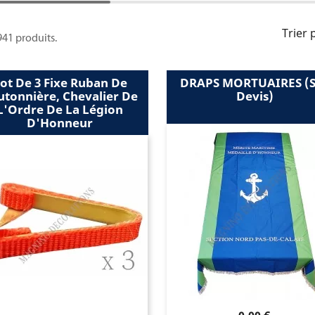
Trier 
 941 produits.
ot De 3 Fixe Ruban De
DRAPS MORTUAIRES (s
utonnière, Chevalier De
Devis)
L'Ordre De La Légion
D'Honneur