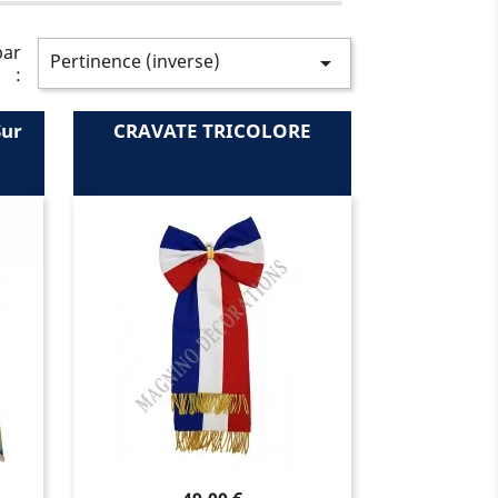
par
Pertinence (inverse)

:
ur
CRAVATE TRICOLORE