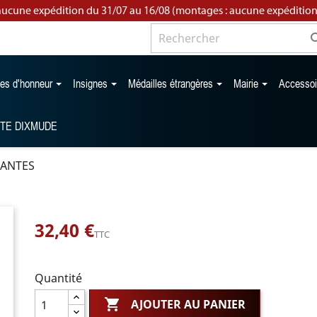
aucune expédition du 31/07 au 16/08 (montages : aucune expédition
les d'honneur
Insignes
Médailles étrangères
Mairie
Accesso
TTE DIXMUDE
ANTES
32,40 €
TTC
Quantité

AJOUTER AU PANIER