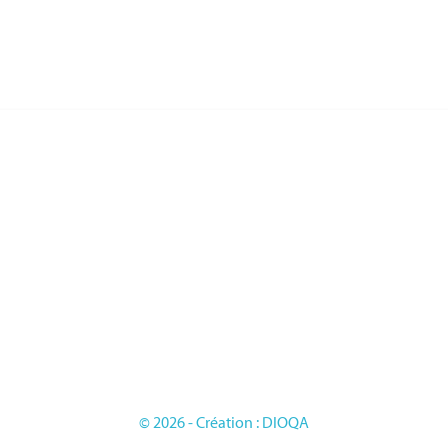
RIES
PAGES
LES FRANCAISE
L'entreprise
LES DU TRAVAIL
Sur mesure
LES D'HONNEUR
Mentions légales
ES
Conditions générales de vente
LES ETRANGERES
OIRES
GE
© 2026 - Création : DIOQA