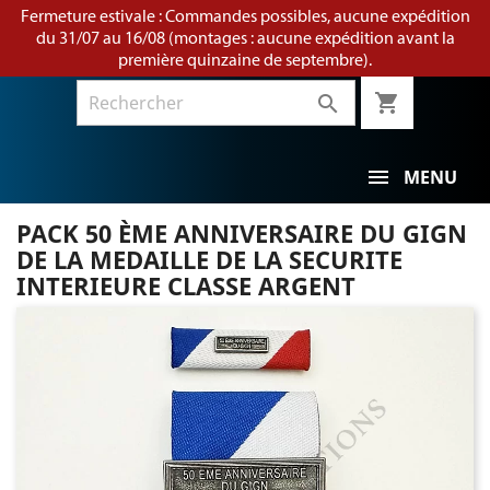
Fermeture estivale : Commandes possibles, aucune expédition
du 31/07 au 16/08 (montages : aucune expédition avant la
première quinzaine de septembre).
shopping_cart

MENU
PACK 50 ÈME ANNIVERSAIRE DU GIGN
DE LA MEDAILLE DE LA SECURITE
INTERIEURE CLASSE ARGENT