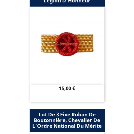
Légion D'Honneur
Prix
15,00 €
Lot De 3 Fixe Ruban De
Boutonnière, Chevalier De
L'Ordre National Du Mérite