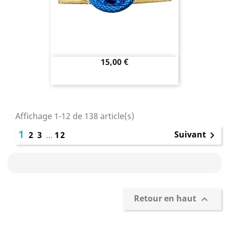
Prix
15,00 €
Affichage 1-12 de 138 article(s)
1
Suivant
2
3
…
12

Retour en haut
