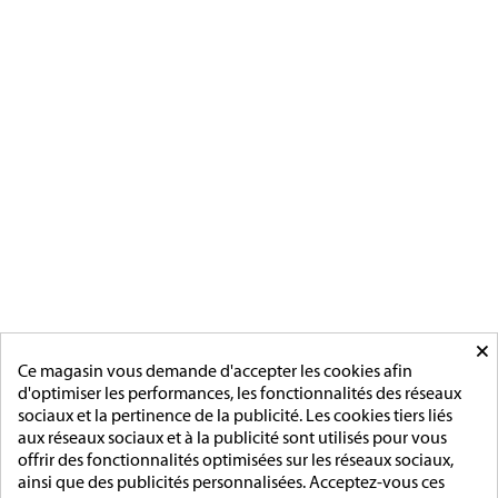
militaires à verson, près de caen
[ApSC sc_key=sc2639126621][/ApSC]
CATÉGORIES
MÉDAILLES FRANCAISE
MÉDAILLES DU TRAVAIL
MÉDAILLES D'HONNEUR
INSIGNES
MÉDAILLES ETRANGERES
MAIRIE
ACCESSOIRES
MONTAGE
×
PAGES
Ce magasin vous demande d'accepter les cookies afin
d'optimiser les performances, les fonctionnalités des réseaux
L'entreprise
sociaux et la pertinence de la publicité. Les cookies tiers liés
Sur mesure
aux réseaux sociaux et à la publicité sont utilisés pour vous
Mentions légales
offrir des fonctionnalités optimisées sur les réseaux sociaux,
Conditions générales de vente
ainsi que des publicités personnalisées. Acceptez-vous ces