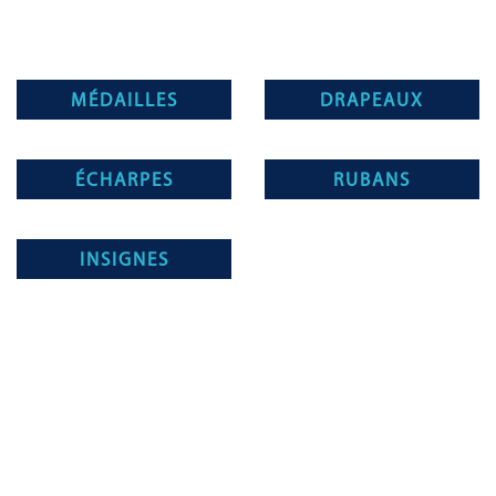
MÉDAILLES
DRAPEAUX
ÉCHARPES
RUBANS
INSIGNES
Magnino Décorations :
fabrication et vente de décorations