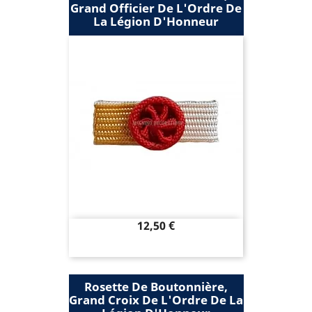
Grand Officier De L'Ordre De
La Légion D'Honneur
Prix
12,50 €
Rosette De Boutonnière,
Grand Croix De L'Ordre De La