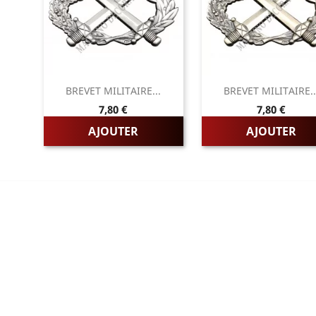
BREVET MILITAIRE...
BREVET MILITAIRE..
Prix
Prix
7,80 €
7,80 €
AJOUTER
AJOUTER
RIES
PAGES
LES FRANCAISE
L'entreprise
LES DU TRAVAIL
Sur mesure
LES D'HONNEUR
Mentions légales