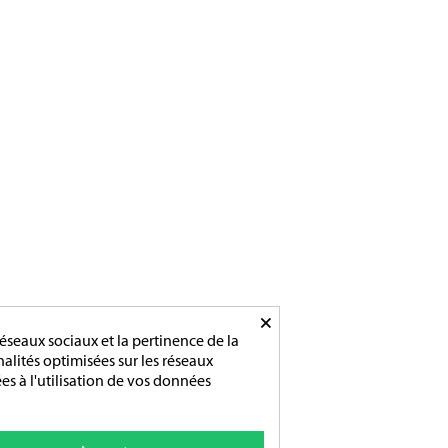
Tél :
02 31 83 76 03
Ouverture :
Du lundi au vendredi
De 9h-12h / 14h-18h
×
éseaux sociaux et la pertinence de la
nnalités optimisées sur les réseaux
es à l'utilisation de vos données