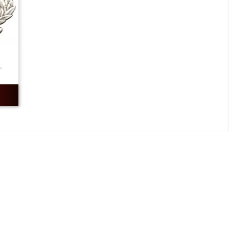
.
ADRESSE/TÉLÉPHONE
85 rue de l’Avenir
14790 Verson