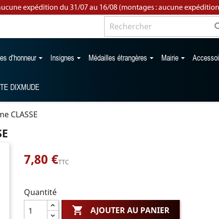
aucune expédition du 31/07 au 16/08 (montages : aucune expédition
les d'honneur
Insignes
Médailles étrangères
Mairie
Accesso
TTE DIXMUDE
me CLASSE
SE
7,80 €
TTC
Quantité

AJOUTER AU PANIER