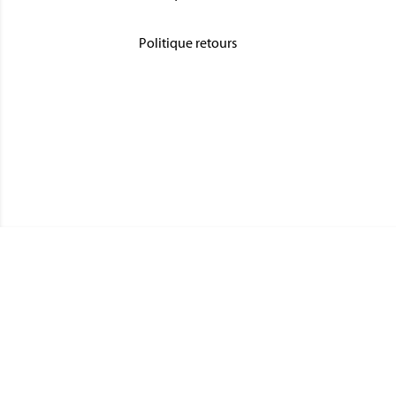
Politique retours
CATÉGO
MÉDAIL
Magnino Décorations :
MÉDAIL
fabrication et vente de décorations
MÉDAIL