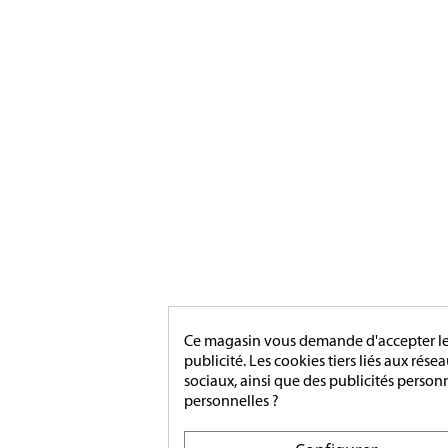
militaires à verson, près de caen
INSIGN
MÉDAIL
MAIRIE
ACCESS
[ApSC sc_key=sc2639126621][/ApSC]
MONTA
Ce magasin vous demande d'accepter les 
publicité. Les cookies tiers liés aux rése
sociaux, ainsi que des publicités person
personnelles ?