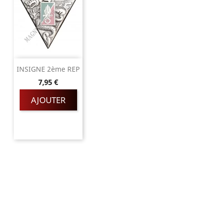
INSIGNE 2ème REP
Prix
7,95 €
AJOUTER
Magnino Décorations :