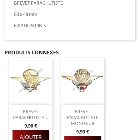
BREVET PARACHUTISTE
80 x 48 mm
FIXATION PIN'S
PRODUITS CONNEXES
BREVET
BREVET
PARACHUTISTE...
PARACHUTISTE
MONITEUR
Prix
9,90 €
Prix
9,90 €
AJOUTER