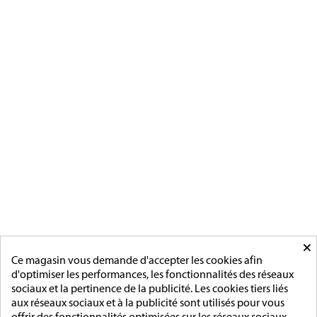
fabrication et vente de décorations
militaires à verson, près de caen
[ApSC sc_key=sc2639126621][/ApSC]
CATÉGORIES
MÉDAILLES FRANCAISE
MÉDAILLES DU TRAVAIL
MÉDAILLES D'HONNEUR
INSIGNES
MÉDAILLES ETRANGERES
MAIRIE
ACCESSOIRES
MONTAGE
×
PAGES
Ce magasin vous demande d'accepter les cookies afin
d'optimiser les performances, les fonctionnalités des réseaux
L'entreprise
sociaux et la pertinence de la publicité. Les cookies tiers liés
Sur mesure
aux réseaux sociaux et à la publicité sont utilisés pour vous
Mentions légales
offrir des fonctionnalités optimisées sur les réseaux sociaux,