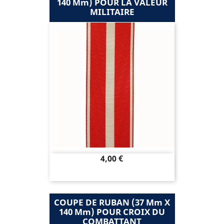
140 Mm) POUR LA VALEUR
MILITAIRE
Prix
4,00 €
COUPE DE RUBAN (37 Mm X
140 Mm) POUR CROIX DU
COMBATTANT