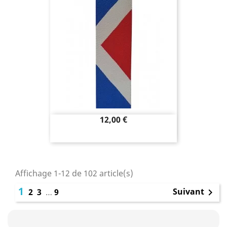
Prix
12,00 €
Affichage 1-12 de 102 article(s)
1
Suivant
2
3
…
9
