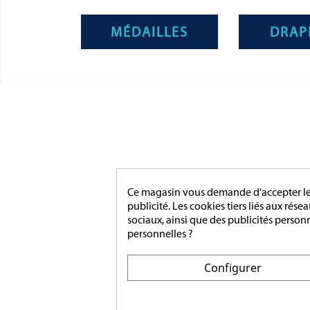
MÉDAILLES
DRAP
CATÉGO
MÉDAIL
Magnino Décorations :
MÉDAIL
Ce magasin vous demande d'accepter les 
fabrication et vente de décorations
MÉDAIL
publicité. Les cookies tiers liés aux rése
militaires à verson, près de caen
INSIGN
sociaux, ainsi que des publicités person
MÉDAIL
personnelles ?
MAIRIE
ACCESS
[ApSC sc_key=sc2639126621][/ApSC]
Configurer
MONTA