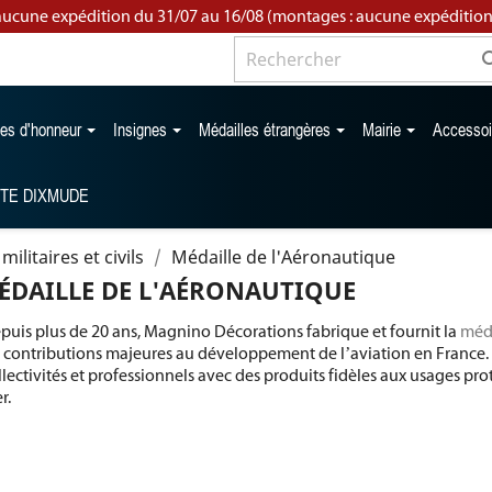
aucune expédition du 31/07 au 16/08 (montages : aucune expédition
les d'honneur
Insignes
Médailles étrangères
Mairie
Accesso
TTE DIXMUDE
militaires et civils
Médaille de l'Aéronautique
ÉDAILLE DE L'AÉRONAUTIQUE
puis plus de 20 ans, Magnino Décorations fabrique et fournit la
méda
s contributions majeures au développement de l’aviation en France
llectivités et professionnels avec des produits fidèles aux usages pr
r.