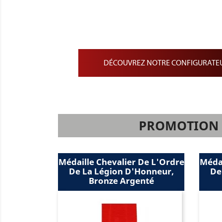
Barrette de Rappel sur dr
Barrette de Médailles pe
Barrette de médaille min
DÉCOUVREZ NOTRE CONFIGURATEU
PROMOTION S
Médaille Chevalier De L'Ordre
Médai
De La Légion D'Honneur,
De
Bronze Argenté