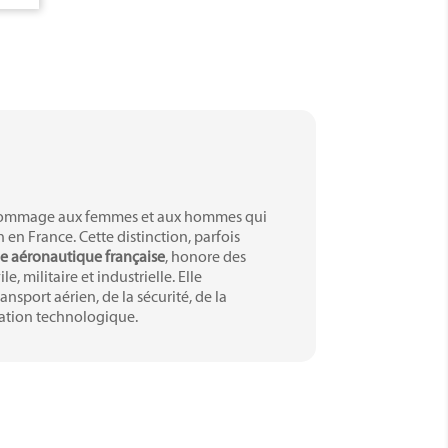
ommage aux femmes et aux hommes qui
n France. Cette distinction, parfois
e aéronautique française
, honore des
e, militaire et industrielle. Elle
ansport aérien, de la sécurité, de la
vation technologique.
’inscrit dans la longue histoire de
oopération entre les institutions, les
ail accompli, l’esprit d’équipe et la
tique.