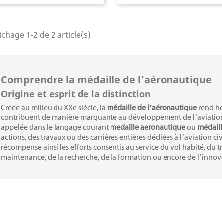
ichage 1-2 de 2 article(s)
Comprendre la médaille de l’aéronautique
Origine et esprit de la distinction
Créée au milieu du XXe siècle, la
médaille de l’aéronautique
rend h
contribuent de manière marquante au développement de l’aviation e
appelée dans le langage courant
medaille aeronautique
ou
médaill
actions, des travaux ou des carrières entières dédiées à l’aviation civil
récompense ainsi les efforts consentis au service du vol habité, du tr
maintenance, de la recherche, de la formation ou encore de l’inno
Au-delà de son prestige, l’
origine de la médaille de l’aéronautique
s
l’aviation française, une histoire faite d’audace, d’ingénierie et de c
entreprises et les équipages. La distinction souligne la valeur du trav
transmission des savoir-faire qui ont façonné notre culture aéronau
ion de Barrettes