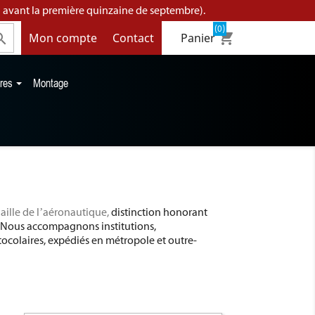
 avant la première quinzaine de septembre).
(0)
shopping_cart
Mon compte
Contact

Panier
ires
Montage
ille de l’aéronautique,
distinction honorant
. Nous accompagnons institutions,
otocolaires, expédiés en métropole et outre-