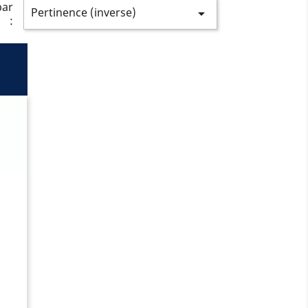
par
Pertinence (inverse)

: