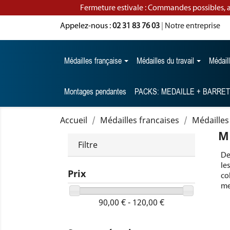
Fermeture estivale : Commandes possibles, 
Appelez-nous :
02 31 83 76 03
|
Notre entreprise
Médailles française
Médailles du travail
Médail
Montages pendantes
PACKS: MEDAILLE + BARRE
Accueil
Médailles francaises
Médailles 
M
Filtre
De
le
Prix
co
me
90,00 € - 120,00 €