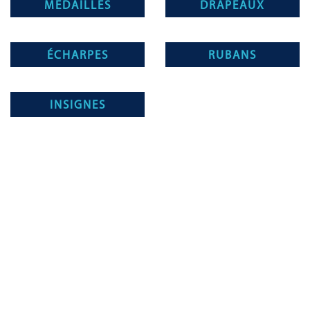
MÉDAILLES
DRAPEAUX
ÉCHARPES
RUBANS
INSIGNES
Magnino Décorations :
fabrication et vente de décorations
militaires à verson, près de caen
[ApSC sc_key=sc2639126621][/ApSC]