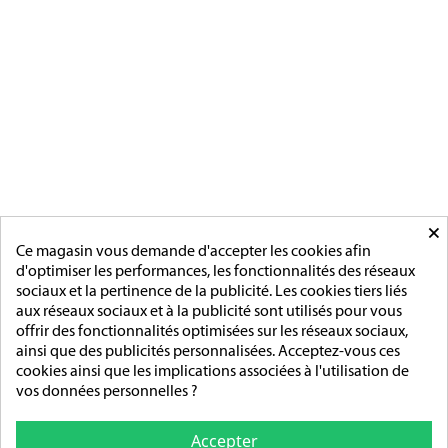
CATÉGORIES
MÉDAILLES FRANCAISE
MÉDAILLES DU TRAVAIL
MÉDAILLES D'HONNEUR
INSIGNES
MÉDAILLES ETRANGERES
MAIRIE
ACCESSOIRES
MONTAGE
×
PAGES
Ce magasin vous demande d'accepter les cookies afin
d'optimiser les performances, les fonctionnalités des réseaux
L'entreprise
sociaux et la pertinence de la publicité. Les cookies tiers liés
Sur mesure
aux réseaux sociaux et à la publicité sont utilisés pour vous
Mentions légales
offrir des fonctionnalités optimisées sur les réseaux sociaux,
Conditions générales de vente
ainsi que des publicités personnalisées. Acceptez-vous ces
cookies ainsi que les implications associées à l'utilisation de
ADRESSE/TÉLÉPHONE
vos données personnelles ?
85 rue de l’Avenir
14790 Verson
Accepter