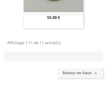
Prix
55,00 €
Affichage 1-11 de 11 article(s)
Retour en haut

Confection et personnalisation de
Barrettes
Barrette de Rappel sur drap noir