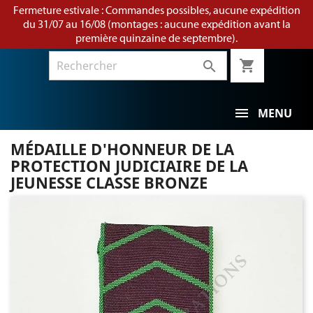
Fermeture estivale : Commandes possibles, aucune expédition
du 31/07 au 16/08 (montages : aucune expédition avant la
première quinzaine de septembre).
shopping_cart

MENU
MÉDAILLE D'HONNEUR DE LA
PROTECTION JUDICIAIRE DE LA
JEUNESSE CLASSE BRONZE