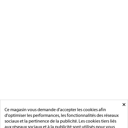
Magnino Décorations :
fabrication et vente de décorations
militaires à verson, près de caen
[ApSC sc_key=sc2639126621][/ApSC]
CATÉGORIES
MÉDAILLES FRANCAISE
MÉDAILLES DU TRAVAIL
MÉDAILLES D'HONNEUR
INSIGNES
MÉDAILLES ETRANGERES
MAIRIE
ACCESSOIRES
MONTAGE
×
PAGES
Ce magasin vous demande d'accepter les cookies afin
d'optimiser les performances, les fonctionnalités des réseaux
L'entreprise
sociaux et la pertinence de la publicité. Les cookies tiers liés
Sur mesure
aux réseaux sociaux et à la publicité sont utilisés pour vous