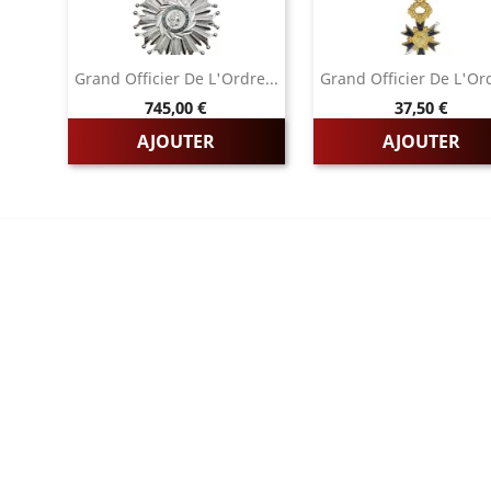
Grand Officier De L'Ordre...
Grand Officier De L'Ord
Prix
Prix
745,00 €
37,50 €
AJOUTER
AJOUTER
RIES
PAGES
LES FRANCAISE
L'entreprise
LES DU TRAVAIL
Sur mesure
LES D'HONNEUR
Mentions légales
ES
Conditions générales de vente
LES ETRANGERES