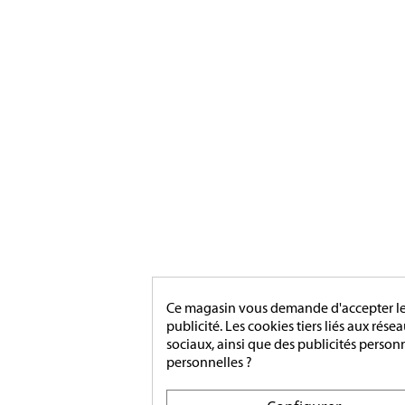
ACCESS
[ApSC sc_key=sc2639126621][/ApSC]
MONTA
Ce magasin vous demande d'accepter les 
publicité. Les cookies tiers liés aux rése
sociaux, ainsi que des publicités person
personnelles ?