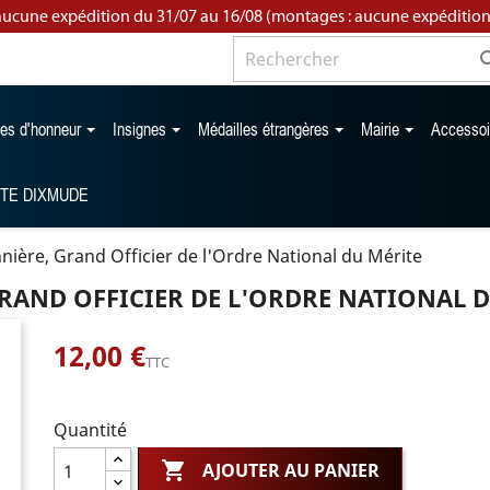
aucune expédition du 31/07 au 16/08 (montages : aucune expédition
les d'honneur
Insignes
Médailles étrangères
Mairie
Accesso
TTE DIXMUDE
ière, Grand Officier de l'Ordre National du Mérite
RAND OFFICIER DE L'ORDRE NATIONAL 
12,00 €
TTC
Quantité

AJOUTER AU PANIER