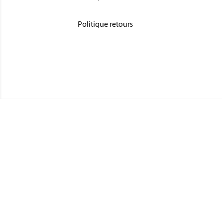
Politique retours
CATÉGO
MÉDAIL
Magnino Décorations :
MÉDAIL
fabrication et vente de décorations
MÉDAIL
militaires à verson, près de caen
INSIGN
MÉDAIL
MAIRIE