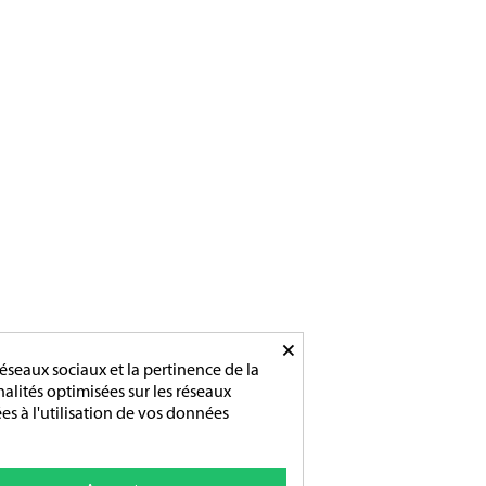
Du lundi au vendredi
De 9h-12h / 14h-18h
×
éseaux sociaux et la pertinence de la
nnalités optimisées sur les réseaux
es à l'utilisation de vos données