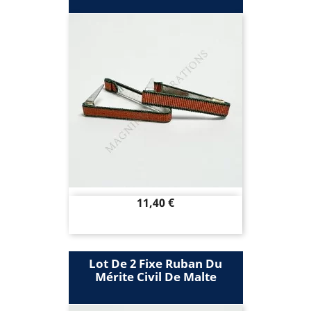
Prix
11,40 €
Lot De 2 Fixe Ruban Du
Mérite Civil De Malte