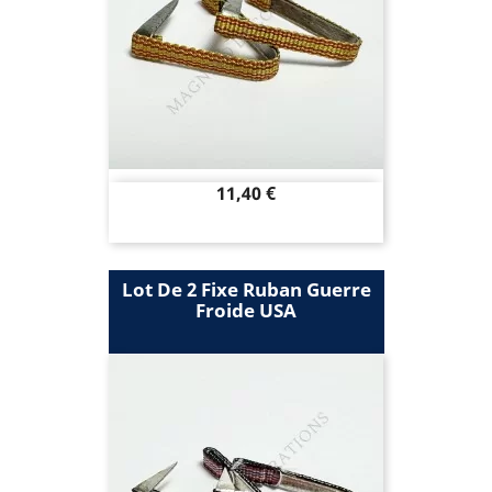
Prix
11,40 €
Lot De 2 Fixe Ruban Guerre
Froide USA