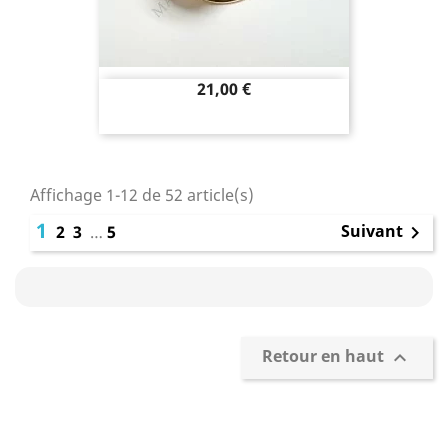
Prix
21,00 €
Affichage 1-12 de 52 article(s)
1
Suivant
2
3
…
5

Retour en haut

Confection et personnalisation de