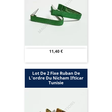
Prix
11,40 €
Lot De 2 Fixe Ruban De
L'ordre Du Nicham Ifticar
Tunisie