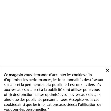
[ApSC sc_key=sc2639126621][/ApSC]
CATÉGORIES
MÉDAILLES FRANCAISE
MÉDAILLES DU TRAVAIL
MÉDAILLES D'HONNEUR
INSIGNES
MÉDAILLES ETRANGERES
MAIRIE
ACCESSOIRES
MONTAGE
×
PAGES
Ce magasin vous demande d'accepter les cookies afin
d'optimiser les performances, les fonctionnalités des réseaux
L'entreprise
sociaux et la pertinence de la publicité. Les cookies tiers liés
Sur mesure
aux réseaux sociaux et à la publicité sont utilisés pour vous
Mentions légales
offrir des fonctionnalités optimisées sur les réseaux sociaux,
Conditions générales de vente
ainsi que des publicités personnalisées. Acceptez-vous ces
cookies ainsi que les implications associées à l'utilisation de
ADRESSE/TÉLÉPHONE
vos données personnelles ?