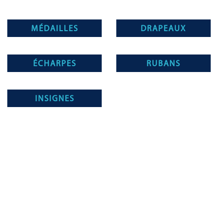
MÉDAILLES
DRAPEAUX
ÉCHARPES
RUBANS
INSIGNES
Magnino Décorations :
fabrication et vente de décorations
militaires à verson, près de caen