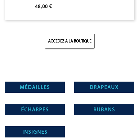
Prix
48,00 €
ACCÉDEZ À LA BOUTIQUE
MÉDAILLES
DRAPEAUX
ÉCHARPES
RUBANS
INSIGNES