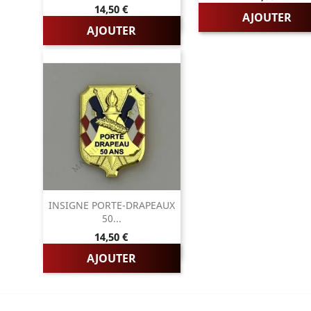
Prix
14,50 €
AJOUTER
AJOUTER
INSIGNE PORTE-DRAPEAUX
50...
Prix
14,50 €
AJOUTER