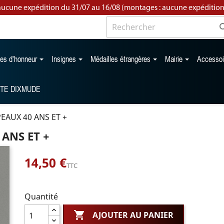
aucune expédition du 31/07 au 16/08 (montages : aucune expédition
les d'honneur
Insignes
Médailles étrangères
Mairie
Accesso
TTE DIXMUDE
EAUX 40 ANS ET +
ANS ET +
14,50 €
TTC
Quantité

AJOUTER AU PANIER