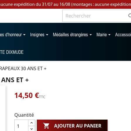
aucune expédition du 31/07 au 16/08 (montages : aucune expédition
les d'honneur
Insignes
Médailles étrangères
Mairie
Accesso
TTE DIXMUDE
RAPEAUX 30 ANS ET +
ANS ET +
14,50 €
TTC
Quantité

AJOUTER AU PANIER