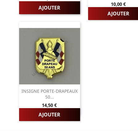
Prix
10,00 €
AJOUTER
AJOUTER
INSIGNE PORTE-DRAPEAUX
50...
Prix
14,50 €
AJOUTER