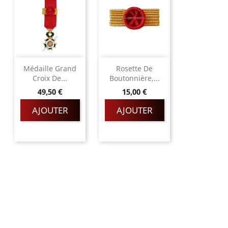
Médaille Grand
Rosette De
Croix De...
Boutonnière,...
Prix
Prix
49,50 €
15,00 €
AJOUTER
AJOUTER
Magnino Décorations :