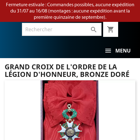
Fermeture estivale : Commandes possibles, aucune expédition
du 31/07 au 16/08 (montages : aucune expédition avant la
première quinzaine de septembre).
shopping_cart

MENU
GRAND CROIX DE L'ORDRE DE LA
LÉGION D'HONNEUR, BRONZE DORÉ