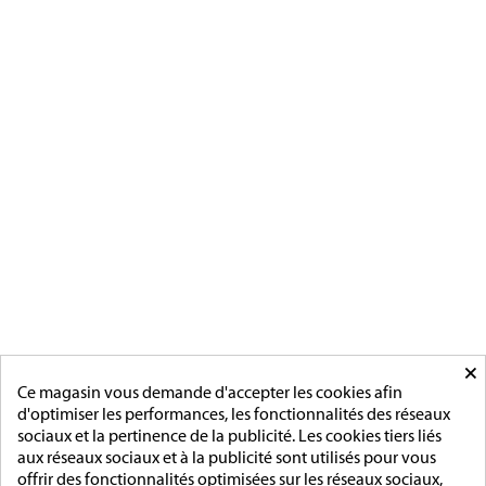
fabrication et vente de décorations
militaires à verson, près de caen
[ApSC sc_key=sc2639126621][/ApSC]
CATÉGORIES
MÉDAILLES FRANCAISE
MÉDAILLES DU TRAVAIL
MÉDAILLES D'HONNEUR
INSIGNES
MÉDAILLES ETRANGERES
MAIRIE
ACCESSOIRES
MONTAGE
×
PAGES
Ce magasin vous demande d'accepter les cookies afin
d'optimiser les performances, les fonctionnalités des réseaux
L'entreprise
sociaux et la pertinence de la publicité. Les cookies tiers liés
Sur mesure
aux réseaux sociaux et à la publicité sont utilisés pour vous
Mentions légales
offrir des fonctionnalités optimisées sur les réseaux sociaux,