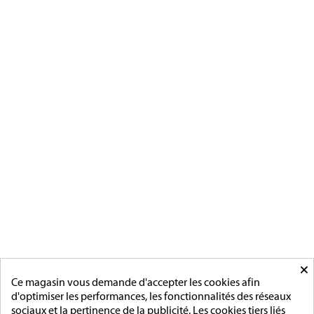
Magnino Décorations :
fabrication et vente de décorations
militaires à verson, près de caen
[ApSC sc_key=sc2639126621][/ApSC]
CATÉGORIES
MÉDAILLES FRANCAISE
MÉDAILLES DU TRAVAIL
MÉDAILLES D'HONNEUR
INSIGNES
MÉDAILLES ETRANGERES
MAIRIE
ACCESSOIRES
MONTAGE
×
PAGES
Ce magasin vous demande d'accepter les cookies afin
d'optimiser les performances, les fonctionnalités des réseaux
L'entreprise
sociaux et la pertinence de la publicité. Les cookies tiers liés