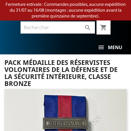
Fermeture estivale : Commandes possibles, aucune expédition
du 31/07 au 16/08 (montages : aucune expédition avant la
première quinzaine de septembre).
shopping_cart

MENU
PACK MÉDAILLE DES RÉSERVISTES
VOLONTAIRES DE LA DÉFENSE ET DE
LA SÉCURITÉ INTÉRIEURE, CLASSE
BRONZE