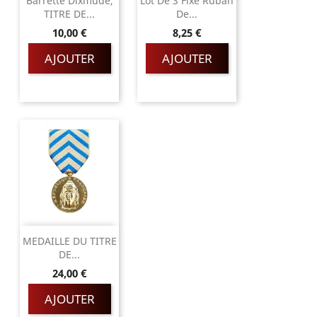
Barrette Dixmude,
Lot De 3 Fixe Ruban
TITRE DE...
De...
Prix
Prix
10,00 €
8,25 €
AJOUTER
AJOUTER
MEDAILLE DU TITRE
DE...
Prix
24,00 €
AJOUTER