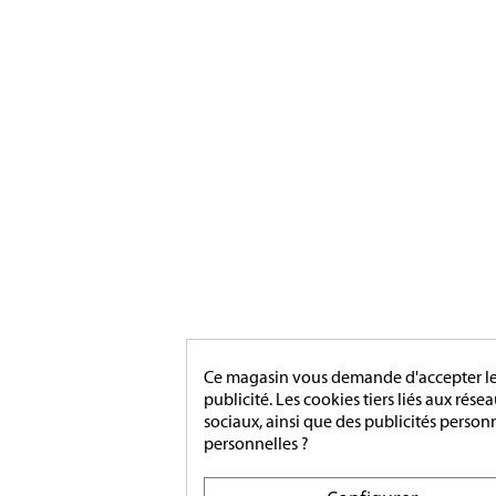
MÉDAIL
MAIRIE
ACCESS
[ApSC sc_key=sc2639126621][/ApSC]
MONTA
Ce magasin vous demande d'accepter les 
publicité. Les cookies tiers liés aux rése
sociaux, ainsi que des publicités person
personnelles ?