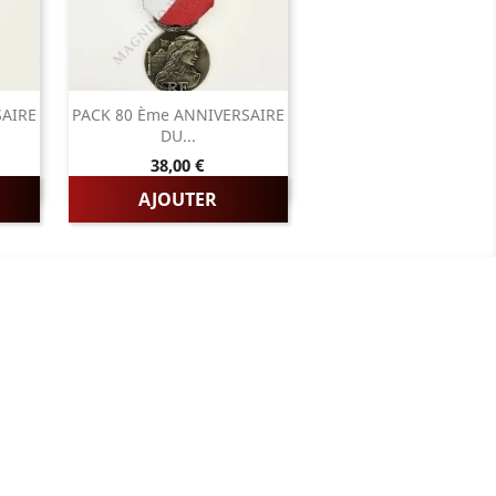
SAIRE
PACK 80 Ème ANNIVERSAIRE
DU...
Prix
38,00 €
AJOUTER
ADRESSE/TÉLÉPHONE
85 rue de l’Avenir
14790 Verson
Tél :
02 31 83 76 03