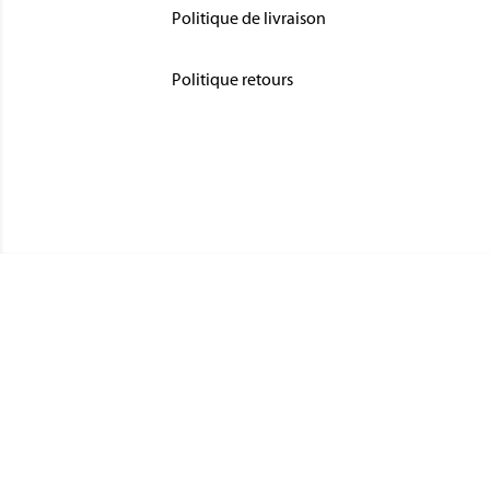
Politique de livraison
Politique retours
CATÉGO
MÉDAIL
Magnino Décorations :
MÉDAIL
fabrication et vente de décorations
MÉDAIL
militaires à verson, près de caen
INSIGN