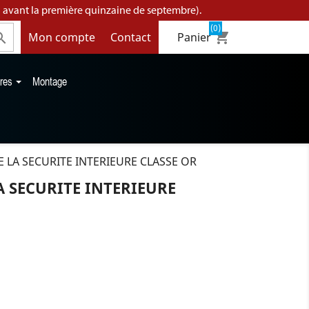
 avant la première quinzaine de septembre).
(0)
shopping_cart
Mon compte
Contact

Panier
ires
Montage
 LA SECURITE INTERIEURE CLASSE OR
 SECURITE INTERIEURE