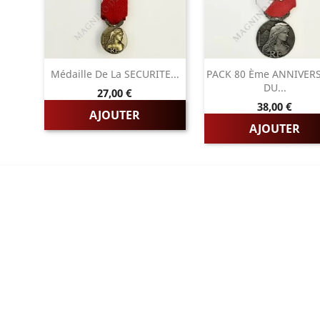
Médaille De La SECURITE...
PACK 80 Ème ANNIVER
DU...
Prix
27,00 €
Prix
38,00 €
AJOUTER
AJOUTER
RIES
PAGES
LES FRANCAISE
L'entreprise
LES DU TRAVAIL
Sur mesure
LES D'HONNEUR
Mentions légales
ES
Conditions générales de vente