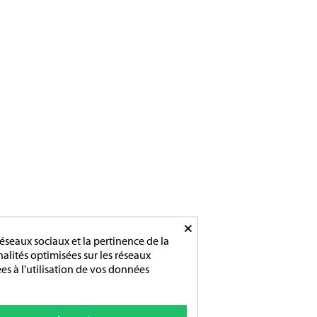
Ouverture :
Du lundi au vendredi
De 9h-12h / 14h-18h
×
éseaux sociaux et la pertinence de la
nnalités optimisées sur les réseaux
es à l'utilisation de vos données