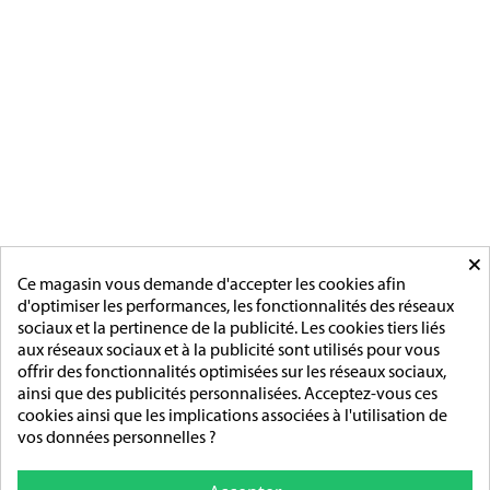
[ApSC sc_key=sc2639126621][/ApSC]
CATÉGORIES
MÉDAILLES FRANCAISE
MÉDAILLES DU TRAVAIL
MÉDAILLES D'HONNEUR
INSIGNES
MÉDAILLES ETRANGERES
MAIRIE
ACCESSOIRES
MONTAGE
×
PAGES
Ce magasin vous demande d'accepter les cookies afin
d'optimiser les performances, les fonctionnalités des réseaux
L'entreprise
sociaux et la pertinence de la publicité. Les cookies tiers liés
Sur mesure
aux réseaux sociaux et à la publicité sont utilisés pour vous
Mentions légales
offrir des fonctionnalités optimisées sur les réseaux sociaux,
Conditions générales de vente
ainsi que des publicités personnalisées. Acceptez-vous ces
cookies ainsi que les implications associées à l'utilisation de
ADRESSE/TÉLÉPHONE
vos données personnelles ?
85 rue de l’Avenir
14790 Verson