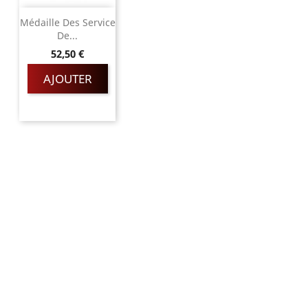
Médaille Des Service
De...
Prix
52,50 €
AJOUTER
Magnino Décorations :
fabrication et vente de décorations
militaires à verson, près de caen