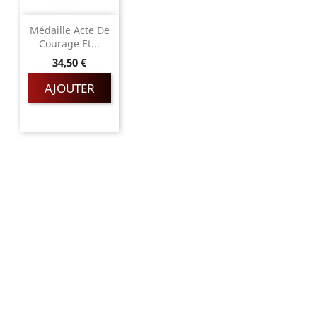
Médaille Acte De
Courage Et...
Prix
34,50 €
AJOUTER
Magnino Décorations :
fabrication et vente de décorations
militaires à verson, près de caen