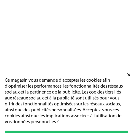
[ApSC sc_key=sc2639126621][/ApSC]
CATÉGORIES
MÉDAILLES FRANCAISE
MÉDAILLES DU TRAVAIL
MÉDAILLES D'HONNEUR
INSIGNES
MÉDAILLES ETRANGERES
MAIRIE
ACCESSOIRES
MONTAGE
×
PAGES
Ce magasin vous demande d'accepter les cookies afin
d'optimiser les performances, les fonctionnalités des réseaux
L'entreprise
sociaux et la pertinence de la publicité. Les cookies tiers liés
Sur mesure
aux réseaux sociaux et à la publicité sont utilisés pour vous
Mentions légales
offrir des fonctionnalités optimisées sur les réseaux sociaux,
Conditions générales de vente
ainsi que des publicités personnalisées. Acceptez-vous ces
cookies ainsi que les implications associées à l'utilisation de
ADRESSE/TÉLÉPHONE
vos données personnelles ?
85 rue de l’Avenir