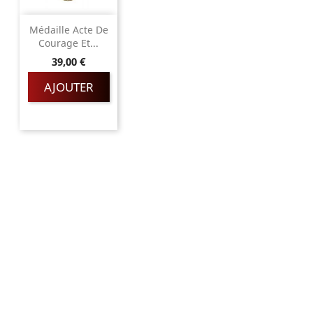
Médaille Acte De
Courage Et...
Prix
39,00 €
AJOUTER
Magnino Décorations :
fabrication et vente de décorations
militaires à verson, près de caen