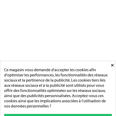
[ApSC sc_key=sc2639126621][/ApSC]
CATÉGORIES
MÉDAILLES FRANCAISE
MÉDAILLES DU TRAVAIL
MÉDAILLES D'HONNEUR
INSIGNES
MÉDAILLES ETRANGERES
MAIRIE
ACCESSOIRES
MONTAGE
×
PAGES
Ce magasin vous demande d'accepter les cookies afin
d'optimiser les performances, les fonctionnalités des réseaux
L'entreprise
sociaux et la pertinence de la publicité. Les cookies tiers liés
Sur mesure
aux réseaux sociaux et à la publicité sont utilisés pour vous
Mentions légales
offrir des fonctionnalités optimisées sur les réseaux sociaux,
Conditions générales de vente
ainsi que des publicités personnalisées. Acceptez-vous ces
cookies ainsi que les implications associées à l'utilisation de
ADRESSE/TÉLÉPHONE
vos données personnelles ?
85 rue de l’Avenir