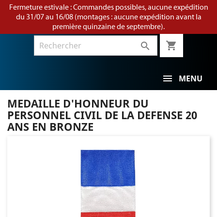
Fermeture estivale : Commandes possibles, aucune expédition
du 31/07 au 16/08 (montages : aucune expédition avant la
première quinzaine de septembre).
shopping_cart

MENU
MEDAILLE D'HONNEUR DU
PERSONNEL CIVIL DE LA DEFENSE 20
ANS EN BRONZE