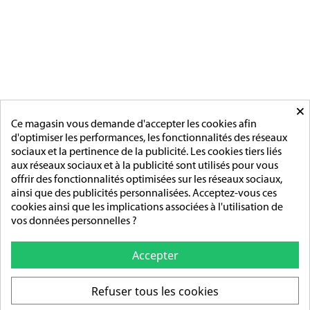
MÉDAILLES DU TRAVAIL
MÉDAILLES D'HONNEUR
INSIGNES
MÉDAILLES ETRANGERES
MAIRIE
ACCESSOIRES
MONTAGE
×
PAGES
Ce magasin vous demande d'accepter les cookies afin
d'optimiser les performances, les fonctionnalités des réseaux
L'entreprise
sociaux et la pertinence de la publicité. Les cookies tiers liés
Sur mesure
aux réseaux sociaux et à la publicité sont utilisés pour vous
Mentions légales
offrir des fonctionnalités optimisées sur les réseaux sociaux,
Conditions générales de vente
ainsi que des publicités personnalisées. Acceptez-vous ces
cookies ainsi que les implications associées à l'utilisation de
ADRESSE/TÉLÉPHONE
vos données personnelles ?
85 rue de l’Avenir
14790 Verson
Accepter
Tél :
02 31 83 76 03
Refuser tous les cookies
Ouverture :