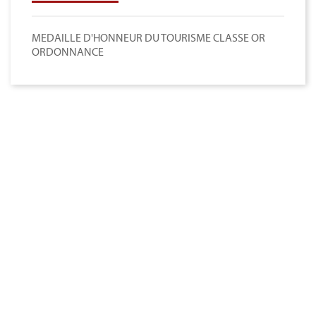
MEDAILLE D'HONNEUR DU TOURISME CLASSE OR
ORDONNANCE
Magnino Décorations :
fabrication et vente de décorations
militaires à verson, près de caen
[ApSC sc_key=sc2639126621][/ApSC]
CATÉGORIES
MÉDAILLES FRANCAISE