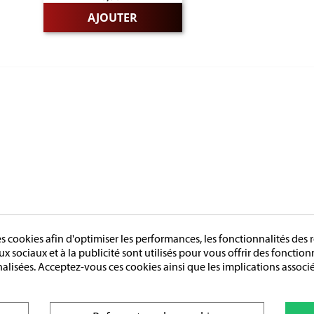
AJOUTER
RIES
PAGES
LES FRANCAISE
L'entreprise
LES DU TRAVAIL
Sur mesure
LES D'HONNEUR
Mentions légales
ES
Conditions générales de vente
LES ETRANGERES
cookies afin d'optimiser les performances, les fonctionnalités des r
OIRES
aux sociaux et à la publicité sont utilisés pour vous offrir des fonctio
GE
nalisées. Acceptez-vous ces cookies ainsi que les implications associé
© 2026 - Création : DIOQA