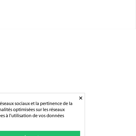
ADRESSE/TÉLÉPHONE
85 rue de l’Avenir
14790 Verson
Tél :
02 31 83 76 03
×
Ouverture :
éseaux sociaux et la pertinence de la
Du lundi au vendredi
nnalités optimisées sur les réseaux
De 9h-12h / 14h-18h
es à l'utilisation de vos données