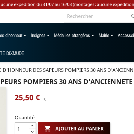
aucune expédition du 31/07 au 16/08 (montages : aucune expédition
les d'honneur
Insignes
Médailles étrangères
Mairie
Accesso
TTE DIXMUDE
E D'HONNEUR DES SAPEURS POMPIERS 30 ANS D'ANCIENN
PEURS POMPIERS 30 ANS D'ANCIENNETE
25,50 €
TTC
Quantité

AJOUTER AU PANIER