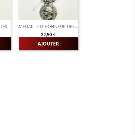
ES...
MEDAILLE D'HONNEUR DES...
Prix
22,50 €
AJOUTER