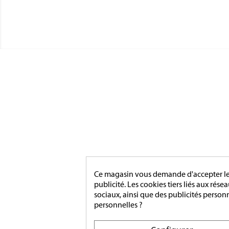
CATÉGO
MÉDAIL
Magnino Décorations :
MÉDAIL
fabrication et vente de décorations
MÉDAIL
militaires à verson, près de caen
INSIGN
MÉDAIL
MAIRIE
Ce magasin vous demande d'accepter les 
ACCESS
[ApSC sc_key=sc2639126621][/ApSC]
publicité. Les cookies tiers liés aux rése
MONTA
sociaux, ainsi que des publicités person
personnelles ?