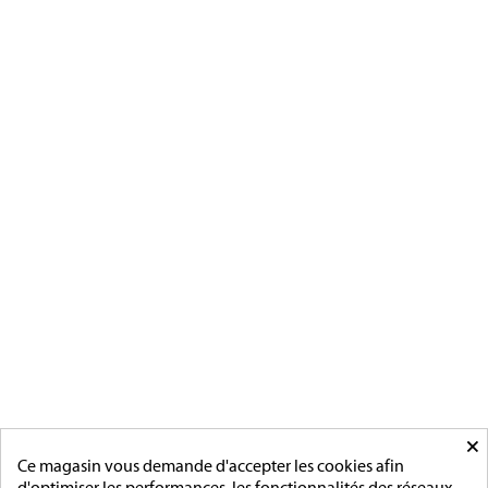
Magnino Décorations :
fabrication et vente de décorations
militaires à verson, près de caen
[ApSC sc_key=sc2639126621][/ApSC]
CATÉGORIES
MÉDAILLES FRANCAISE
MÉDAILLES DU TRAVAIL
MÉDAILLES D'HONNEUR
INSIGNES
MÉDAILLES ETRANGERES
MAIRIE
ACCESSOIRES
MONTAGE
×
PAGES
Ce magasin vous demande d'accepter les cookies afin
d'optimiser les performances, les fonctionnalités des réseaux