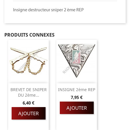
Insigne destructeur sniper 2 ème REP
PRODUITS CONNEXES
BREVET DE SNIPER
INSIGNE 2ème REP
DU 2ème...
Prix
7,95 €
Prix
6,40 €
AJOUTER
AJOUTER