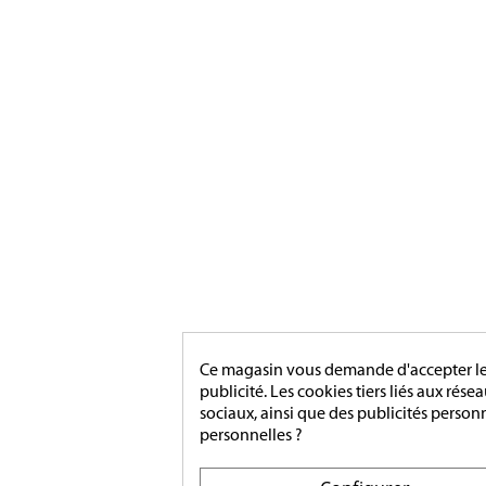
ACCESS
[ApSC sc_key=sc2639126621][/ApSC]
MONTA
Ce magasin vous demande d'accepter les 
publicité. Les cookies tiers liés aux rése
sociaux, ainsi que des publicités person
personnelles ?