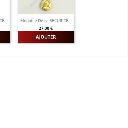
E...
Médaille De La SECURITE...
Prix
27,00 €
AJOUTER
ADRESSE/TÉLÉPHONE
85 rue de l’Avenir
14790 Verson
Tél :
02 31 83 76 03
Ouverture :