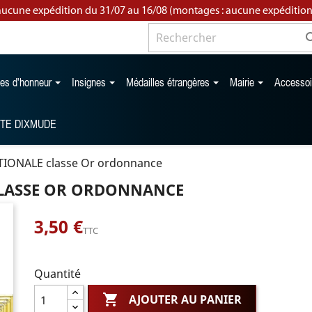
aucune expédition du 31/07 au 16/08 (montages : aucune expédition
les d'honneur
Insignes
Médailles étrangères
Mairie
Accesso
TTE DIXMUDE
TIONALE classe Or ordonnance
CLASSE OR ORDONNANCE
3,50 €
TTC
Quantité

AJOUTER AU PANIER