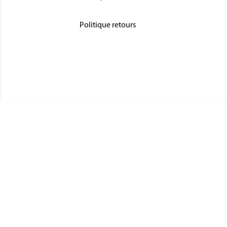
Politique retours
CATÉGO
MÉDAIL
Magnino Décorations :
MÉDAIL
fabrication et vente de décorations
MÉDAIL
militaires à verson, près de caen
INSIGN
MÉDAIL
MAIRIE