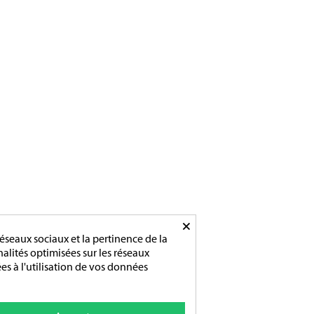
Du lundi au vendredi
De 9h-12h / 14h-18h
×
éseaux sociaux et la pertinence de la
nnalités optimisées sur les réseaux
es à l'utilisation de vos données