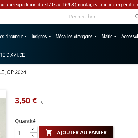
aucune expédition du 31/07 au 16/08 (montages : aucune expédition
les d'honneur
Insignes
Médailles étrangères
Mairie
Accesso
TTE DIXMUDE
E JOP 2024
3,50 €
TTC
Quantité

AJOUTER AU PANIER