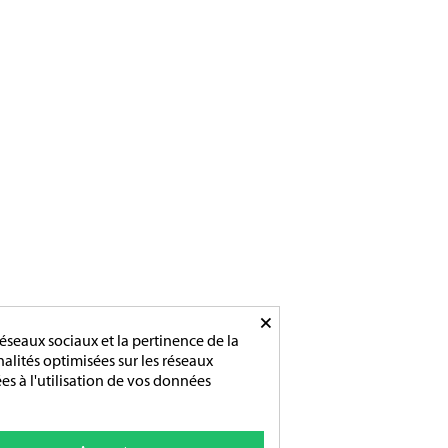
Tél :
02 31 83 76 03
Ouverture :
Du lundi au vendredi
De 9h-12h / 14h-18h
×
éseaux sociaux et la pertinence de la
nnalités optimisées sur les réseaux
es à l'utilisation de vos données