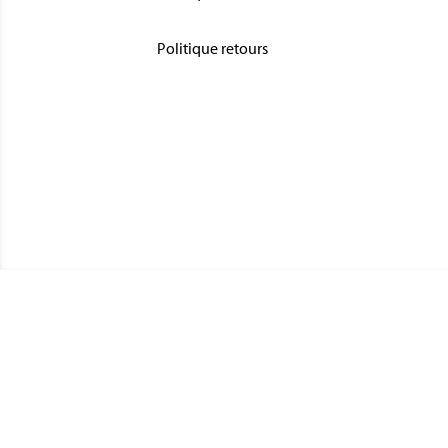
Politique retours
CATÉGO
MÉDAIL
Magnino Décorations :
MÉDAIL
fabrication et vente de décorations
MÉDAIL