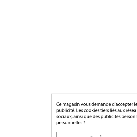
militaires à verson, près de caen
INSIGN
MÉDAIL
MAIRIE
ACCESS
[ApSC sc_key=sc2639126621][/ApSC]
MONTA
Ce magasin vous demande d'accepter les 
publicité. Les cookies tiers liés aux rése
sociaux, ainsi que des publicités person
personnelles ?