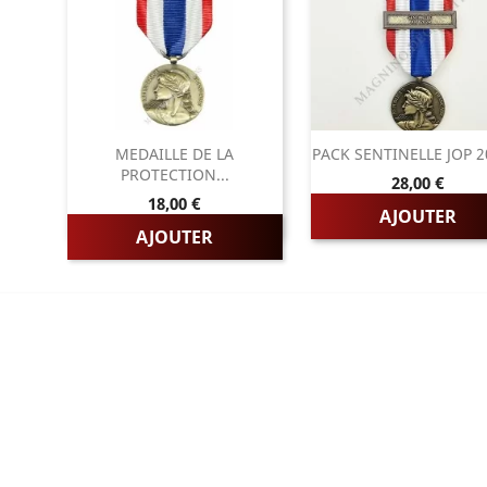
MEDAILLE DE LA
PACK SENTINELLE JOP 20
PROTECTION...
Prix
28,00 €
Prix
18,00 €
AJOUTER
AJOUTER
RIES
PAGES
LES FRANCAISE
L'entreprise
LES DU TRAVAIL
Sur mesure
LES D'HONNEUR
Mentions légales