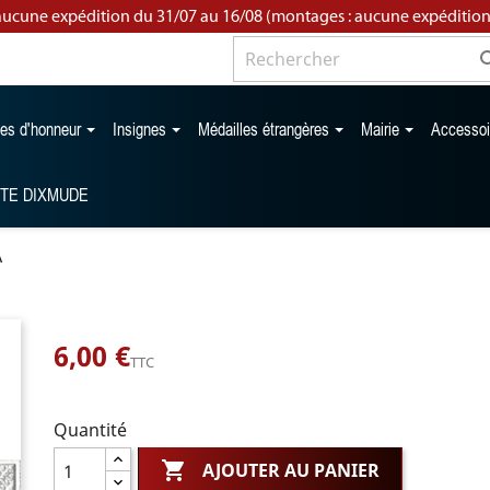
aucune expédition du 31/07 au 16/08 (montages : aucune expédition
les d'honneur
Insignes
Médailles étrangères
Mairie
Accesso
TTE DIXMUDE
A
6,00 €
TTC
Quantité

AJOUTER AU PANIER