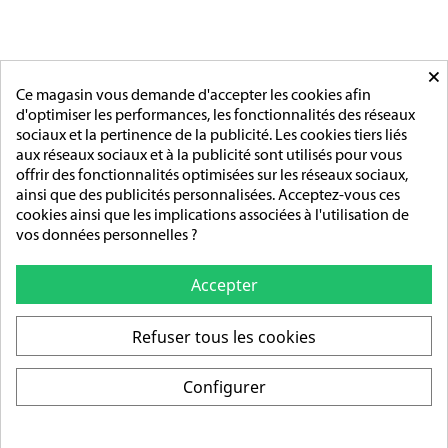
MAIRIE
ACCESSOIRES
MONTAGE
×
PAGES
Ce magasin vous demande d'accepter les cookies afin
d'optimiser les performances, les fonctionnalités des réseaux
L'entreprise
sociaux et la pertinence de la publicité. Les cookies tiers liés
Sur mesure
aux réseaux sociaux et à la publicité sont utilisés pour vous
Mentions légales
offrir des fonctionnalités optimisées sur les réseaux sociaux,
Conditions générales de vente
ainsi que des publicités personnalisées. Acceptez-vous ces
cookies ainsi que les implications associées à l'utilisation de
ADRESSE/TÉLÉPHONE
vos données personnelles ?
85 rue de l’Avenir
14790 Verson
Accepter
Tél :
02 31 83 76 03
Refuser tous les cookies
Ouverture :
Du lundi au vendredi
Configurer
De 9h-12h / 14h-18h
© 2026 - Création : DIOQA