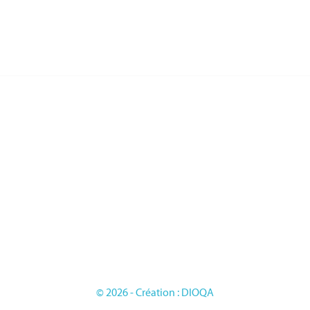
RIES
PAGES
LES FRANCAISE
L'entreprise
LES DU TRAVAIL
Sur mesure
LES D'HONNEUR
Mentions légales
ES
Conditions générales de vente
LES ETRANGERES
OIRES
GE
© 2026 - Création : DIOQA