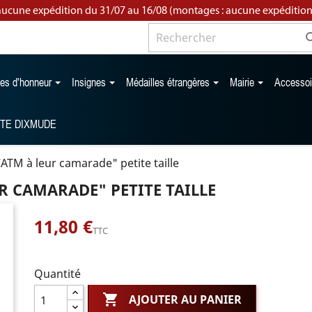
aucune expédition du 31/07 au 16/08 (montages : aucune expédition
les d'honneur
Insignes
Médailles étrangères
Mairie
Accesso
TTE DIXMUDE
ATM à leur camarade" petite taille
R CAMARADE" PETITE TAILLE
11,80 €
TTC
Quantité

AJOUTER AU PANIER