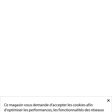
Magnino Décorations :
fabrication et vente de décorations
militaires à verson, près de caen
[ApSC sc_key=sc2639126621][/ApSC]
CATÉGORIES
MÉDAILLES FRANCAISE
MÉDAILLES DU TRAVAIL
MÉDAILLES D'HONNEUR
INSIGNES
MÉDAILLES ETRANGERES
MAIRIE
ACCESSOIRES
MONTAGE
×
PAGES
Ce magasin vous demande d'accepter les cookies afin
d'optimiser les performances, les fonctionnalités des réseaux
L'entreprise