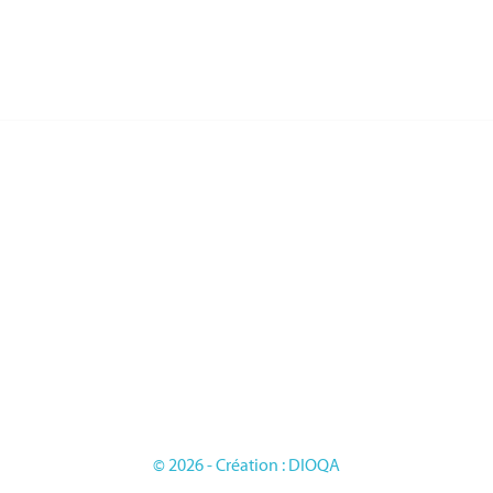
RIES
PAGES
LES FRANCAISE
L'entreprise
LES DU TRAVAIL
Sur mesure
LES D'HONNEUR
Mentions légales
ES
Conditions générales de vente
LES ETRANGERES
OIRES
GE
© 2026 - Création : DIOQA