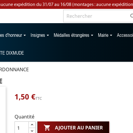
aucune expédition du 31/07 au 16/08 (montages : aucune expédition
les d'honneur
Insignes
Médailles étrangères
Mairie
Accesso
TTE DIXMUDE
ORDONNANCE
E
1,50 €
TTC
Quantité

AJOUTER AU PANIER